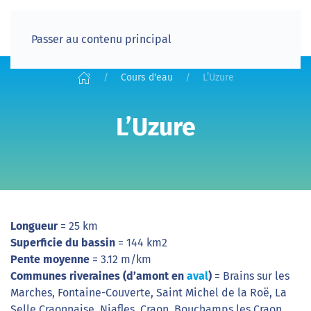
Passer au contenu principal
Cours d'eau
L’Uzure
L’Uzure
Longueur
= 25 km
Superficie du bassin
= 144 km2
Pente moyenne
= 3.12 m/km
Communes riveraines (d’amont en
aval
)
= Brains sur les
Marches, Fontaine-Couverte, Saint Michel de la Roë, La
Selle Craonnaise, Niafles, Craon, Bouchamps les Craon