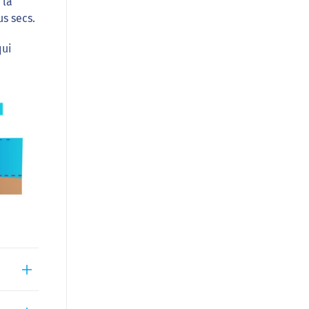
 la
us secs.
qui