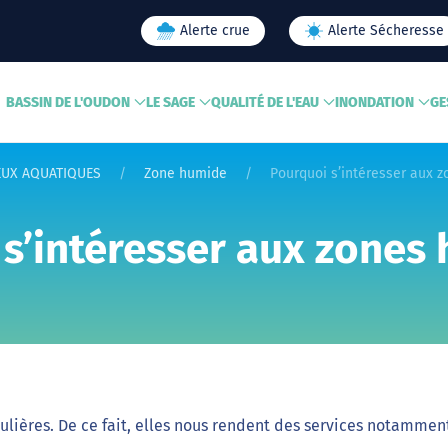
Alerte crue
Alerte Sécheresse
BASSIN DE L'OUDON
LE SAGE
QUALITÉ DE L'EAU
INONDATION
GE
EUX AQUATIQUES
Zone humide
Pourquoi s’intéresser aux 
s’intéresser aux zones
ulières. De ce fait, elles nous rendent des services notammen