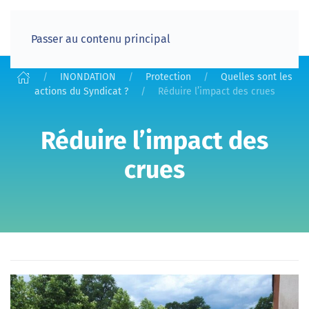
Passer au contenu principal
INONDATION
Protection
Quelles sont les
actions du Syndicat ?
Réduire l’impact des crues
Réduire l’impact des
crues