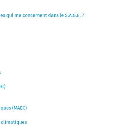
les qui me concernent dans le S.A.G.E. ?
s
DH)
iques (MAEC)
 climatiques