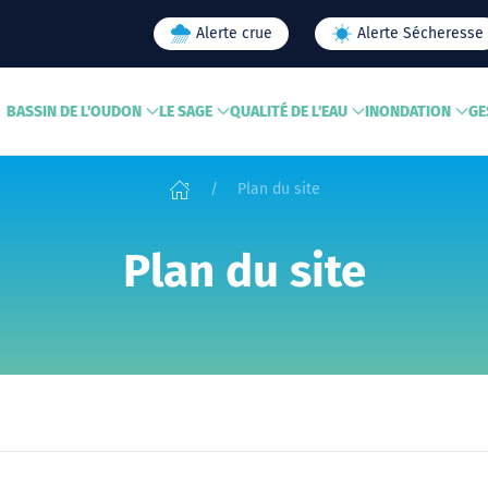
Alerte crue
Alerte Sécheresse
BASSIN DE L'OUDON
LE SAGE
QUALITÉ DE L'EAU
INONDATION
GE
Plan du site
Plan du site