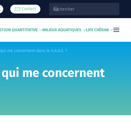
Contact
STION QUANTITATIVE
MILIEUX AQUATIQUES
LIFE CHÉRAN
 qui me concernent dans le S.A.G.E. ?
s qui me concernent