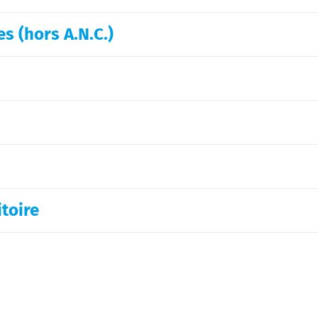
es (hors A.N.C.)
toire