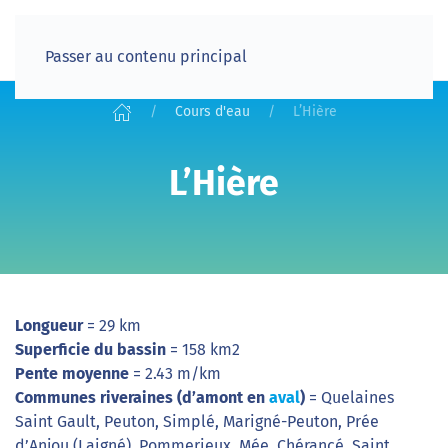
Passer au contenu principal
Cours d'eau
L’Hière
L’Hière
Longueur
= 29 km
Superficie du bassin
= 158 km2
Pente moyenne
= 2.43 m/km
Communes riveraines (d’amont en
aval
)
= Quelaines
Saint Gault, Peuton, Simplé, Marigné-Peuton, Prée
d’Anjou (Laigné), Pommerieux, Mée, Chérancé, Saint