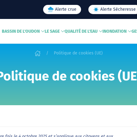
Alerte crue
Alerte Sécheresse
BASSIN DE L'OUDON
LE SAGE
QUALITÉ DE L'EAU
INONDATION
GE
Politique de cookies (UE)
Politique de cookies (UE
re fois le 4 octobre 2025 et s’applique aux citoyens et aux