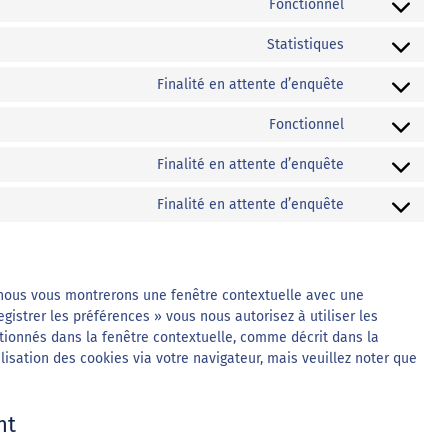
Fonctionnel
Consent
to
Statistiques
Consent
service
to
wordpress
Finalité en attente d’enquête
Consent
service
to
google-
Fonctionnel
Consent
service
analytics
to
flow-
Finalité en attente d’enquête
Consent
service
flow-
to
brevo
social-
Finalité en attente d’enquête
Consent
service
stream
to
facebook
service
divers
, nous vous montrerons une fenêtre contextuelle avec une
egistrer les préférences » vous nous autorisez à utiliser les
tionnés dans la fenêtre contextuelle, comme décrit dans la
lisation des cookies via votre navigateur, mais veuillez noter que
nt