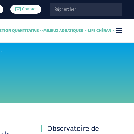
Contact
STION QUANTITATIVE
MILIEUX AQUATIQUES
LIFE CHÉRAN
es
Observatoire de
ns la