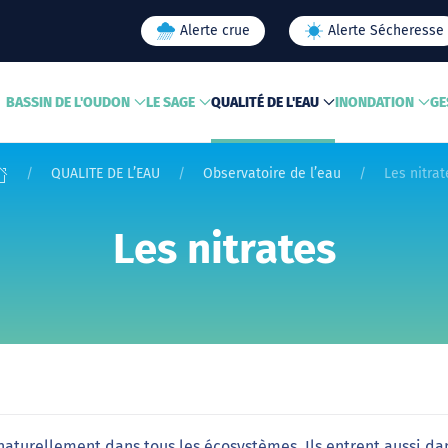
Alerte crue
Alerte Sécheresse
BASSIN DE L'OUDON
LE SAGE
QUALITÉ DE L'EAU
INONDATION
GE
QUALITE DE L’EAU
Observatoire de l’eau
Les nitrat
Les nitrates
aturellement dans tous les écosystèmes. Ils entrent aussi da