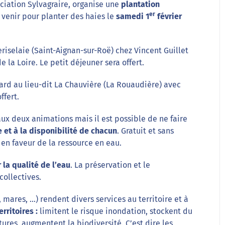
ociation Sylvagraire, organise une
plantation
er
à venir pour planter des haies le
samedi 1
février
eriselaie (Saint-Aignan-sur-Roë) chez Vincent Guillet
 la Loire. Le petit déjeuner sera offert.
eard au lieu-dit La Chauvière (La Rouaudière) avec
ffert.
ux deux animations mais il est possible de ne faire
e et à la disponibilité de chacun
. Gratuit et sans
 en faveur de la ressource en eau.
 la qualité de l’eau
. La préservation et le
ollectives.
, mares, …) rendent divers services au territoire et à
rritoires :
limitent le risque inondation, stockent du
tures, augmentent la biodiversité. C’est dire les