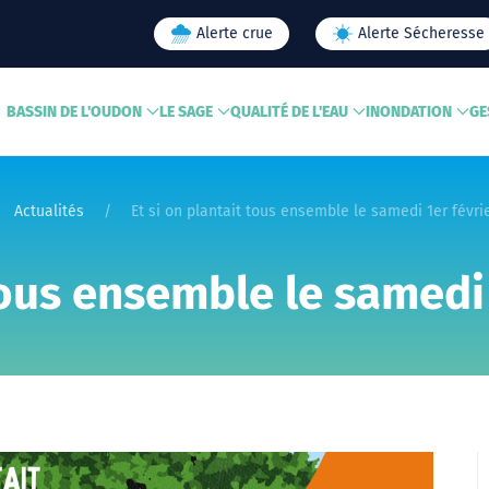
Alerte crue
Alerte Sécheresse
BASSIN DE L'OUDON
LE SAGE
QUALITÉ DE L'EAU
INONDATION
GE
Actualités
Et si on plantait tous ensemble le samedi 1er févrie
tous ensemble le samedi 