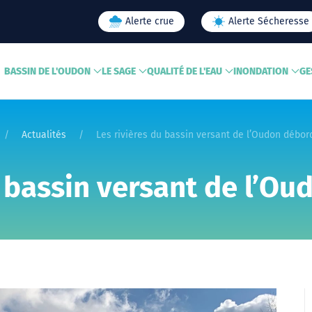
Alerte crue
Alerte Sécheresse
BASSIN DE L'OUDON
LE SAGE
QUALITÉ DE L'EAU
INONDATION
GE
Actualités
Les rivières du bassin versant de l’Oudon débord
u bassin versant de l’Ou