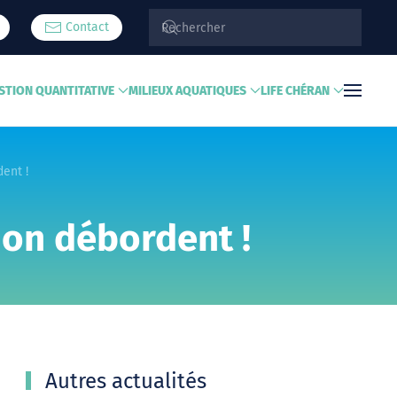
Contact
STION QUANTITATIVE
MILIEUX AQUATIQUES
LIFE CHÉRAN
ent !
don débordent !
Autres actualités