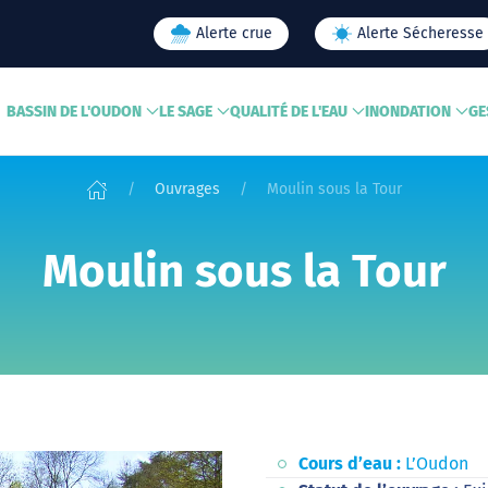
Alerte crue
Alerte Sécheresse
BASSIN DE L'OUDON
LE SAGE
QUALITÉ DE L'EAU
INONDATION
GE
Ouvrages
Moulin sous la Tour
Moulin sous la Tour
Cours d’eau :
L’Oudon