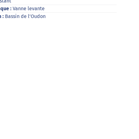
stant
ique :
Vanne levante
n :
Bassin de l’Oudon