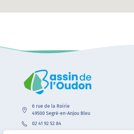
6 rue de la Roirie
49500 Segré-en-Anjou Bleu
02 41 92 52 84
contact@bvoudon.fr