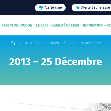
Alerte crue
Alerte Sécheresse
BASSIN DE L'OUDON
LE SAGE
QUALITÉ DE L'EAU
INONDATION
GE
Historique des crues
2013 – 25 Décembre
2013 – 25 Décembre