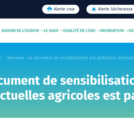
Alerte crue
Alerte Sécheresse
BASSIN DE L'OUDON
LE SAGE
QUALITÉ DE L'EAU
INONDATION
GE
Nouveau : un document de sensibilisation aux pollutions ponctuell
ument de sensibilisati
ctuelles agricoles est pa