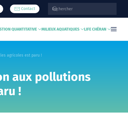
Contact
STION QUANTITATIVE
MILIEUX AQUATIQUES
LIFE CHÉRAN
es agricoles est paru !
on aux pollutions
ru !