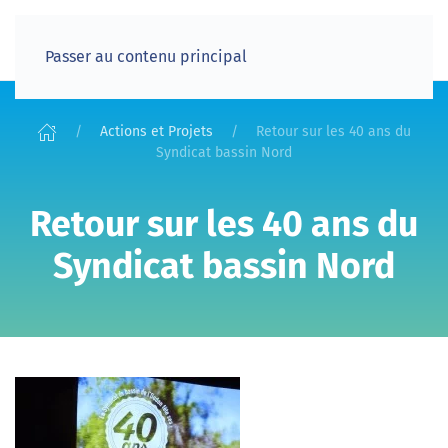
Passer au contenu principal
Actions et Projets
Retour sur les 40 ans du
Syndicat bassin Nord
Retour sur les 40 ans du
Syndicat bassin Nord