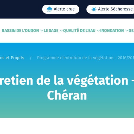
Alerte crue
Alerte Sécheresse
BASSIN DE L'OUDON
LE SAGE
QUALITÉ DE L'EAU
INONDATION
GE
ns et Projets
Programme d’entretien de la végétation – 2016/201
tien de la végétation 
Chéran