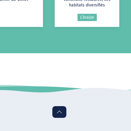
habitats diversifiés
L’Araize