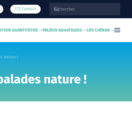
Contact
STION QUANTITATIVE
MILIEUX AQUATIQUES
LIFE CHÉRAN
s nature !
balades nature !