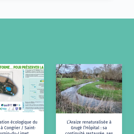
ation écologique du
L’Araize renaturalisée à
à Congrier / Saint-
Grugé l’Hôpital : sa
urnin-du-Limet
continuité restaurée, ses