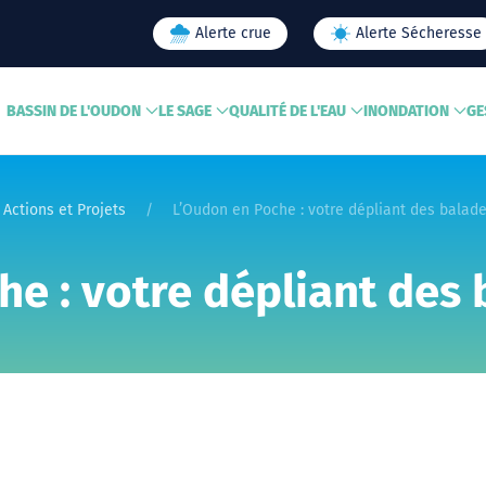
Alerte crue
Alerte Sécheresse
BASSIN DE L'OUDON
LE SAGE
QUALITÉ DE L'EAU
INONDATION
GE
Actions et Projets
L’Oudon en Poche : votre dépliant des balade
e : votre dépliant des 