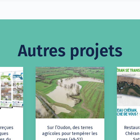
Autres projets
 reçues
Sur l’Oudon, des terres
Restaur
iques
agricoles pour tempérer les
Chéran 
es du
crues (49-53)
Sat