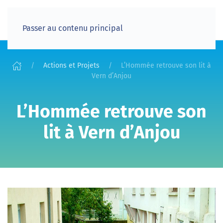
Passer au contenu principal
Actions et Projets
L’Hommée retrouve son lit à
Vern d’Anjou
L’Hommée retrouve son
lit à Vern d’Anjou