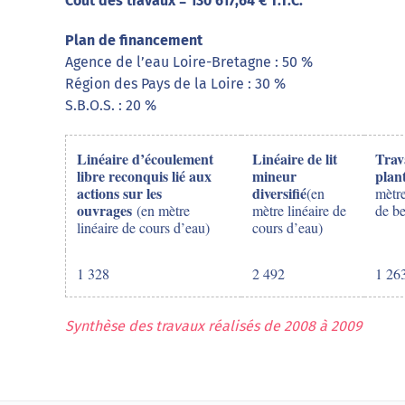
Coût des travaux = 130 617,64 € T.T.C.
Plan de financement
Agence de l’eau Loire-Bretagne : 50 %
Région des Pays de la Loire : 30 %
S.B.O.S. : 20 %
Linéaire d’écoulement
Linéaire de lit
Trav
libre reconquis lié aux
mineur
plan
actions sur les
diversifié
(en
mètre
ouvrages
(en mètre
mètre linéaire de
de be
linéaire de cours d’eau)
cours d’eau)
1 328
2 492
1 26
Synthèse des travaux réalisés de 2008 à 2009