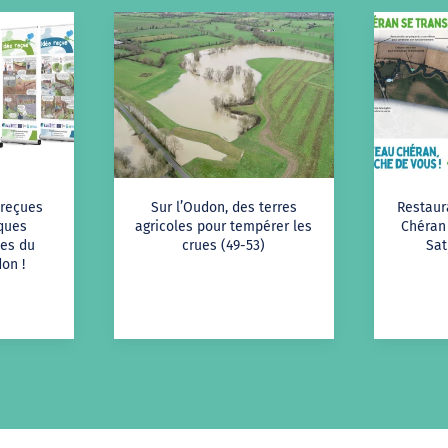
 reçues
Sur l’Oudon, des terres
Restaur
iques
agricoles pour tempérer les
Chéran 
es du
crues (49-53)
Sat
on !