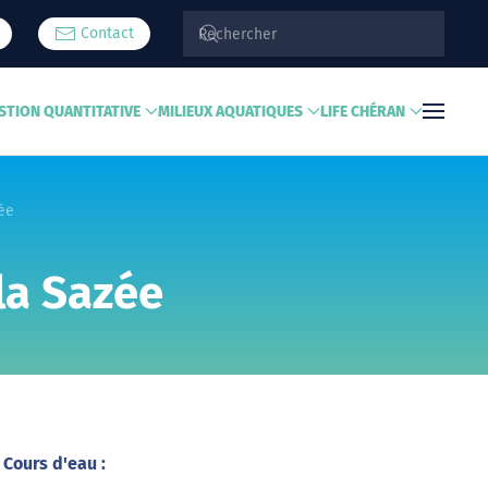
Contact
STION QUANTITATIVE
MILIEUX AQUATIQUES
LIFE CHÉRAN
ée
la Sazée
Cours d'eau :