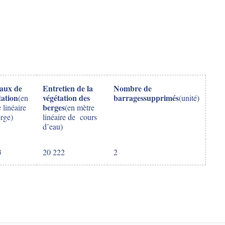
aux de
Entretien de la
Nombre de
tation
végétation des
barrages
supprimés
(en
(unité)
berges
 linéaire
(en mètre
rge)
linéaire de cours
d’eau)
3
20 222
2