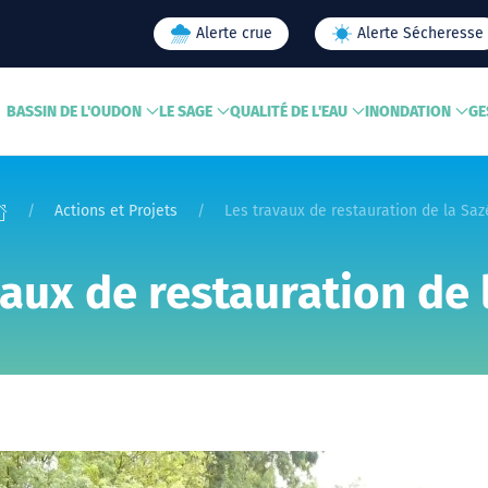
Alerte crue
Alerte Sécheresse
BASSIN DE L'OUDON
LE SAGE
QUALITÉ DE L'EAU
INONDATION
GE
Actions et Projets
Les travaux de restauration de la Saz
vaux de restauration de 