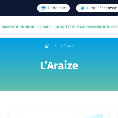
Alerte crue
Alerte Sécheresse
BASSIN DE L'OUDON
LE SAGE
QUALITÉ DE L'EAU
INONDATION
GE
L’Araize
L’Araize